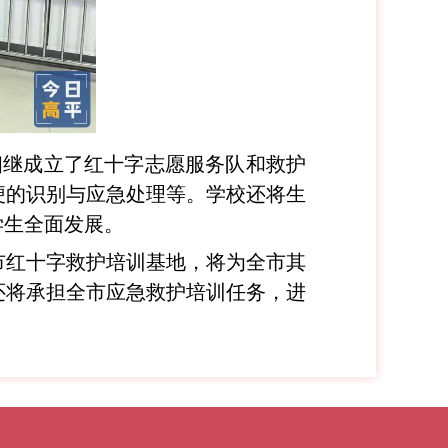
又相继成立了红十字志愿服务队和救护
梗的识别与应急处理等。学校还将生
学生全面发展。
市红十字救护培训基地，将为全市其
还将承担全市应急救护培训任务，进