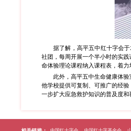
据了解，高平五中红十字会于2
社团，每周开展一个半小时的实践
命体验理论课程纳入课程表，着力
此外，高平五中生命健康体验
他学校提供可复制、可推广的经验
一步扩大应急救护知识的普及度和
相关链接：
中国红十字会
中国红十字基金会