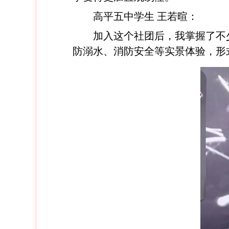
高平五中学生 王若暄：
加入这个社团后，我掌握了不
防溺水、消防安全等实景体验，形