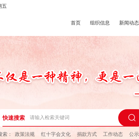
期五
首页
组织信息
新闻动态
快速搜索
搜索：
政策法规
红十字会文化
捐款方式
工作动态
公示