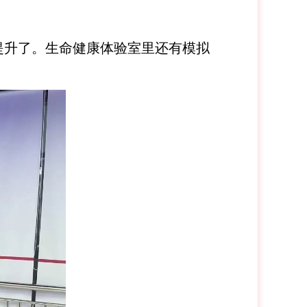
提升了。生命健康体验室里还有模拟