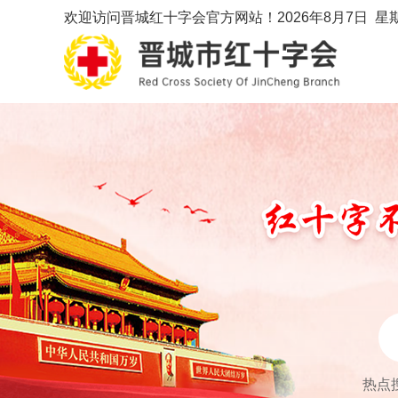
欢迎访问晋城红十字会官方网站！
2026年8月7日 星
热点