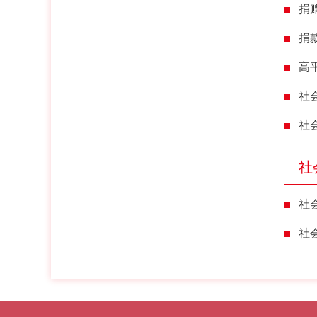
捐赠
捐款
高
社
社
社
社
社