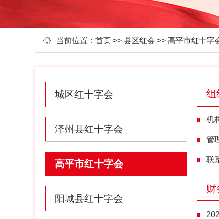
当前位置：
首页
>>
县区红会
>> 高平市红十字
组
城区红十字会
机
泽州县红十字会
管
联
高平市红十字会
财
阳城县红十字会
2