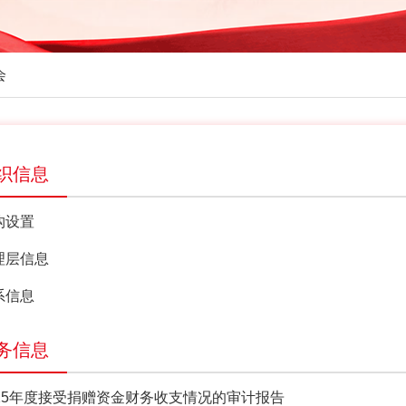
会
织信息
构设置
理层信息
系信息
务信息
025年度接受捐赠资金财务收支情况的审计报告