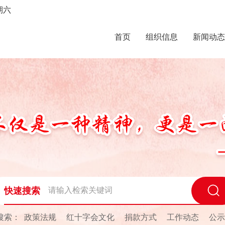
期六
首页
组织信息
新闻动态
快速搜索
搜索：
政策法规
红十字会文化
捐款方式
工作动态
公示