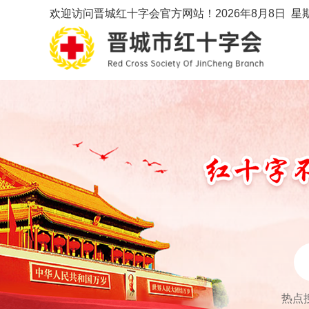
欢迎访问晋城红十字会官方网站！
2026年8月8日 星
热点