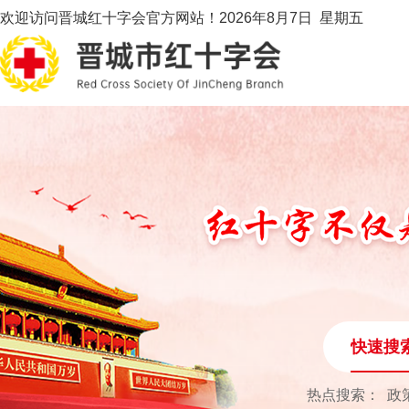
欢迎访问晋城红十字会官方网站！
2026年8月7日 星期五
快速搜
热点搜索：
政