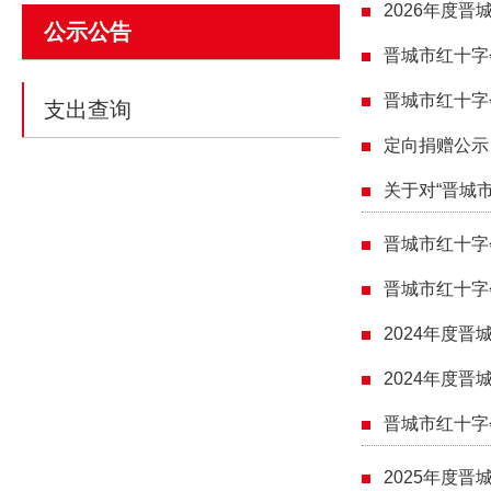
2026年度
公示公告
晋城市红十字
晋城市红十字
支出查询
定向捐赠公示
关于对“晋城
晋城市红十字
晋城市红十字
2024年度
2024年度
晋城市红十字
2025年度