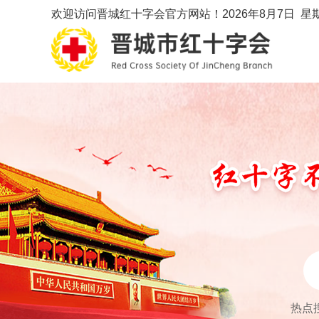
欢迎访问晋城红十字会官方网站！
2026年8月7日 星
热点