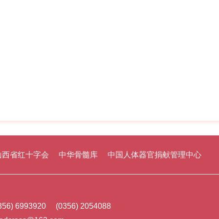
山西省红十字会
中华骨髓库
中国人体器官捐献管理中心
356) 6993920 (0356) 2054088