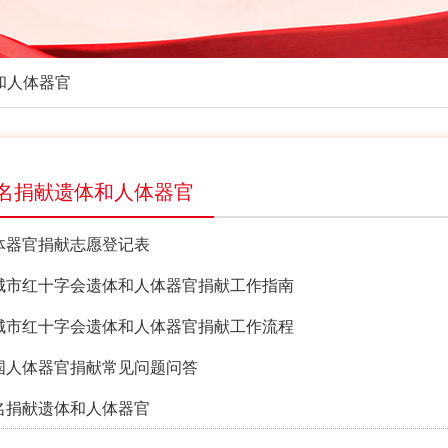
和人体器官
名捐献遗体和人体器官
体器官捐献志愿登记表
城市红十字会遗体和人体器官捐献工作指南
城市红十字会遗体和人体器官捐献工作流程
国人体器官捐献常见问题问答
名捐献遗体和人体器官