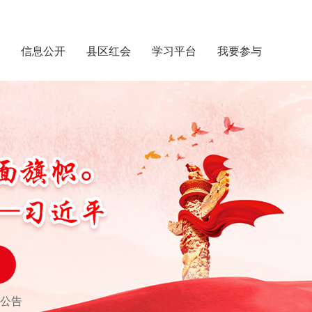
信息公开
县区红会
学习平台
我要参与
公告