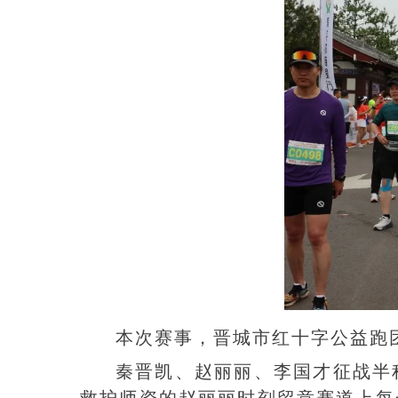
本次赛事，晋城市红十字公益跑
秦晋凯、赵丽丽、李国才征战半